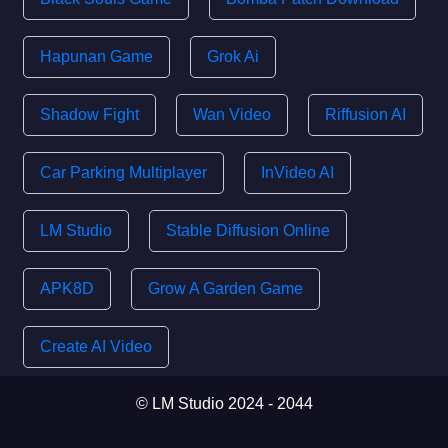
Hapunan Game
Grok Ai
Shadow Fight
Wan Video
Riffusion AI
Car Parking Multiplayer
InVideo AI
LM Studio
Stable Diffusion Online
APK8D
Grow A Garden Game
Create AI Video
© LM Studio 2024 - 2044