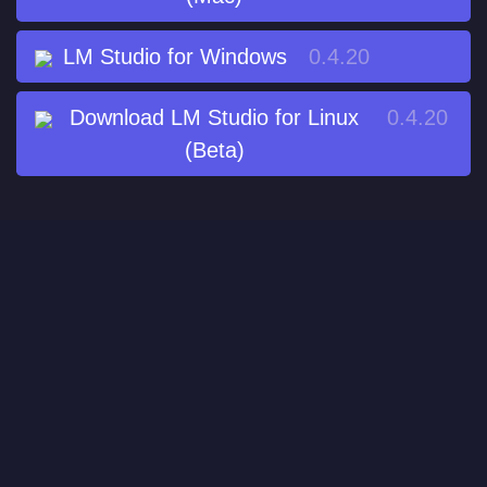
LM Studio for Windows
0.4.20
Download LM Studio for Linux
0.4.20
(Beta)